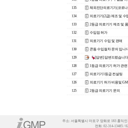
135
체외진단의료기기(코로나 
134
의료기기(2급) 제조 및 
133
2등급 의료기기 제조 및 
132
수입업 허가
131
의료기기 수입 및 판매
130
콘돔 수입절차 문의 입니다
129
[답변] 답변드렸습니
128
1등급 의료기기 허가 관련
127
의료기기1등급 컨설팅
126
의료기기 허가 비용및 GM
125
2등급 의료기기 문의
주소:
서울특별시 마포구 양화로 183 홍익인
전화: 02-314-13485 / 