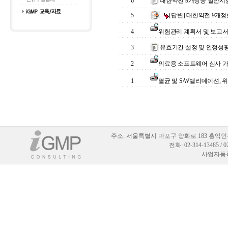
6
대한약전 9개정중 일반시
5
[답변] 대한약전 9개
4
위험관리 계획서 및 보고서 가이
3
유효기간 설정 및 안정성평
2
의료용 소프트웨어 심사 
1
멸균 및 S/W밸리데이션,
주소:
서울특별시 마포구 양화로 183 홍익인
전화: 02-314-13485 / 
사업자등록번