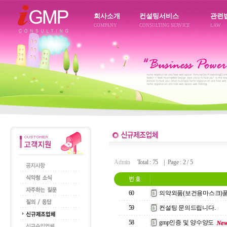
회사소개
컨설팅서비스
관련
COMPANY
CONSULTING SERVICE
LAW
Admin
Total : 75 | Page : 2 / 5
60
의약외품(보건용마스크)
59
컨설팅 문의드립니다.
58
gmp인증 및 양수양도