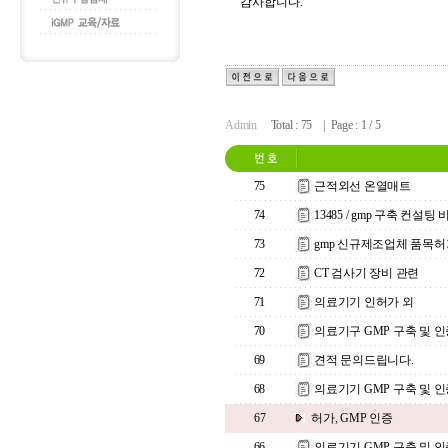
감사합니다.
Admin
Total : 75 | Page : 1 / 5
75
근적외선 온열매트
74
13485 / gmp 구축 컨설팅
73
gmp 신규제조업체 품목
72
CT 검사기 장비 관련
71
의료기기 인허가 외
70
의료기구 GMP 구축 및 
69
견적 문의드립니다.
68
의료기기 GMP 구축 및 인
67
허가, GMP 인증
66
의료기기 GMP 구축 및 인