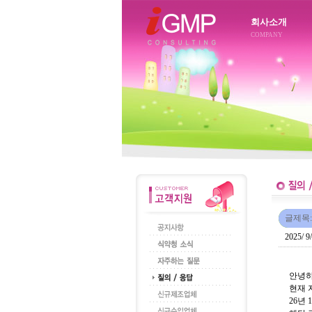
회사소개
COMPANY
글제목:
2025/ 
안녕하
현재 
26년