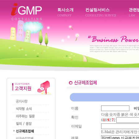
회사소개
컨설팅서비스
관련
COMPANY
CONSULTING SERVICE
LAW
이름
비
다음 숫자중 붉은 색 숫
확인
6
1
8
9
2
7
2
이메일
E-Mail은 관리자에게
제목