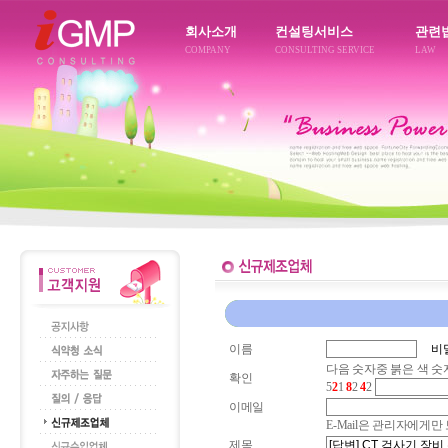
회사소개
컨설팅서비스
관련
COMPANY
CONSULTING SERVICE
LAW
이름
비
다음 숫자중 붉은 색 숫
확인
5
2
1
8
2
4
2
이메일
E-Mail은 관리자에게
제목