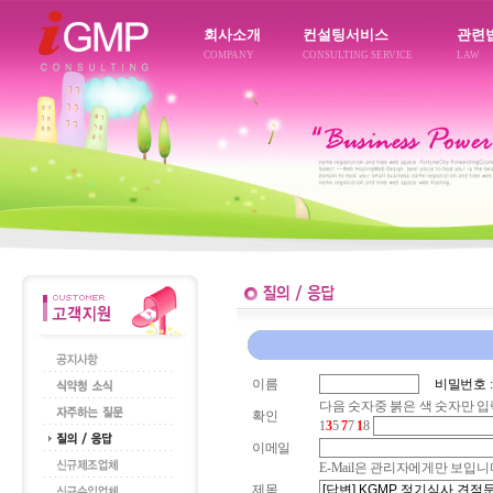
회사소개
컨설팅서비스
관련
COMPANY
CONSULTING SERVICE
LAW
이름
비밀번호 
다음 숫자중 붉은 색 숫자만 
확인
1
3
5
7
7
1
8
이메일
E-Mail은 관리자에게만 보입
제목