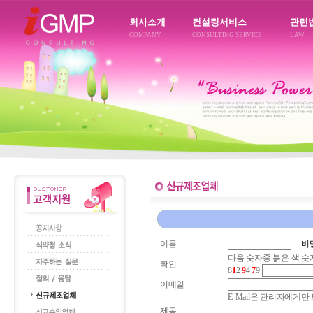
회사소개
컨설팅서비스
관련
COMPANY
CONSULTING SERVICE
LAW
이름
비
다음 숫자중 붉은 색 숫
확인
8
1
2
9
4
7
9
이메일
E-Mail은 관리자에게
제목